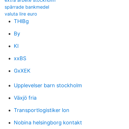
extra arbete stockholm
spärrade bankmedel
valuta lire euro
THlBg
By
KI
xxBS
GxXEK
Upplevelser barn stockholm
Växjö fria
Transportlogistiker lon
Nobina helsingborg kontakt