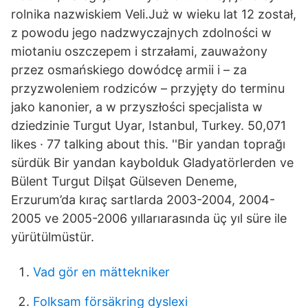
rolnika nazwiskiem Veli.Już w wieku lat 12 został,
z powodu jego nadzwyczajnych zdolności w
miotaniu oszczepem i strzałami, zauważony
przez osmańskiego dowódcę armii i – za
przyzwoleniem rodziców – przyjęty do terminu
jako kanonier, a w przyszłości specjalista w
dziedzinie Turgut Uyar, Istanbul, Turkey. 50,071
likes · 77 talking about this. ''Bir yandan toprağı
sürdük Bir yandan kaybolduk Gladyatörlerden ve
Bülent Turgut Dilşat Gülseven Deneme,
Erzurum’da kıraç sartlarda 2003-2004, 2004-
2005 ve 2005-2006 yıllarıarasında üç yıl süre ile
yürütülmüstür.
Vad gör en mättekniker
Folksam försäkring dyslexi