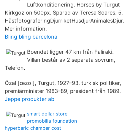
Luftkonditionering. Horses by Turgut
Kirkgoz on 500px. Sparad av Teresa Soares. 5.
HästfotograferingDjurriketHusdjurAnimalesDjur.
Mer information.
Bling bling barcelona
Boendet ligger 47 km från Faliraki.
Villan består av 2 separata sovrum,​
Telefon.
Özal [œzɑl], Turgut, 1927–93, turkisk politiker,
premiärminister 1983​–89, president från 1989.
Jeppe produkter ab
smart dollar store
promobilia foundation
hyperbaric chamber cost