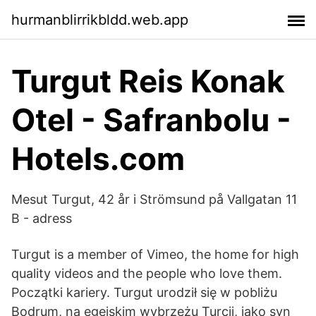
hurmanblirrikbldd.web.app
Turgut Reis Konak
Otel - Safranbolu -
Hotels.com
Mesut Turgut, 42 år i Strömsund på Vallgatan 11
B - adress
Turgut is a member of Vimeo, the home for high
quality videos and the people who love them.
Początki kariery. Turgut urodził się w pobliżu
Bodrum, na egejskim wybrzeżu Turcji, jako syn