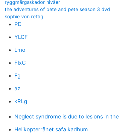
ryggmärgsskador nivåer
the adventures of pete and pete season 3 dvd
sophie von rettig
PD
YLCF
Lmo
FlxC
Fg
az
kRLg
Neglect syndrome is due to lesions in the
Helikopterrånet safa kadhum