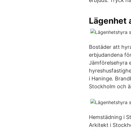
erbjuds. Tryck hä
Lägenhet a
Bostäder att hyr
erbjudandena fö
Jämförelsehyra e
hyreshusfastighe
i Haninge. Brand
Stockholm och är
Hemstädning i St
Arkitekt i Stockh