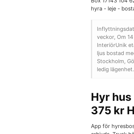
Box 17143 104 62
hyra - leje - bos
Inflyttningsda
veckor, Om 14 
InteriörUnik e
ljus bostad me
Stockholm, Göt
ledig lägenhet.
Hyr hus
375 kr
App för hyresbos