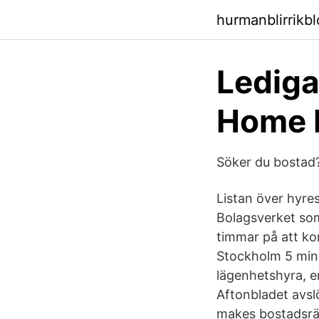
hurmanblirrikb
Lediga
Home 
Söker du bostad?
Listan över hyre
Bolagsverket som
timmar på att ko
Stockholm 5 minut
lägenhetshyra, e
Aftonbladet avsl
makes bostadsrät