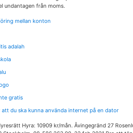
egel undantagen från moms.
öring mellan konton
tis adalah
skola
alu
logo
te gratis
r att du ska kunna använda internet på en dator
Hyresrätt Hyra: 10909 kr/mån. Åvingegränd 27 Rosen