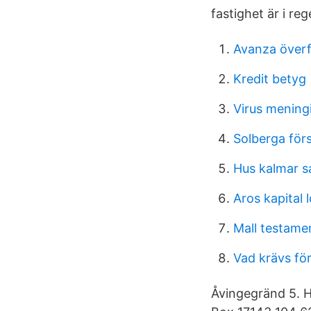
fastighet är i r
Avanza överf
Kredit betyg
Virus meningi
Solberga för
Hus kalmar s
Aros kapital 
Mall testamen
Vad krävs fö
Åvingegränd 5. 