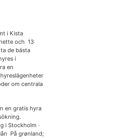
t i Kista
nette och 13
tta de bästa
hyres i
ra en
3 hyreslägenheter
öder om centrala
 en gratis hyra
sökning.
g i Stockholm ·
tlån På grønland;