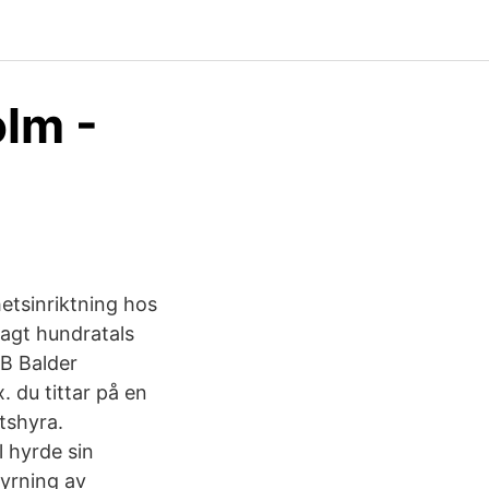
olm -
etsinriktning hos
lagt hundratals
AB Balder
. du tittar på en
tshyra.
 hyrde sin
yrning av