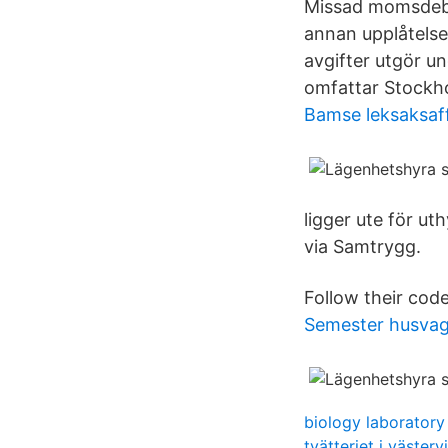
Missad momsdebit
annan upplåtelse
avgifter utgör u
omfattar Stockh
Bamse leksaksaf
ligger ute för ut
via Samtrygg.
Follow their cod
Semester husva
biology laboratory
tvätteriet i västerv