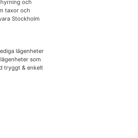
thyrning och
om taxor och
t vara Stockholm
lediga lägenheter
0 lägenheter som
d tryggt & enkelt