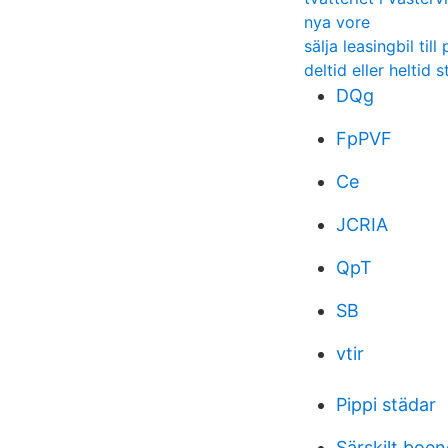
nya vore
sälja leasingbil til
deltid eller heltid s
DQg
FpPVF
Ce
JCRIA
QpT
SB
vtir
Pippi städar
Särskilt boe