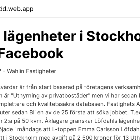
ldd.web.app
 lägenheter i Stockh
Facebook
 - Wahlin Fastigheter
svärdar är från start baserad på företagens verksamh
 är "Uthyrning av privatbostäder" men vi har sedan 
mplettera och kvalitetssäkra databasen. Fastighets 
er sedan Bli en av de 25 första att söka jobbet. T.ex
n 2:a på 50 kvm. Åklagare granskar Löfdahls lägenhe
öjade i måndags att L-toppen Emma Carlsson Löfdahl
t i Stockholm med avgift på 2 500 kronor för 13 Uth