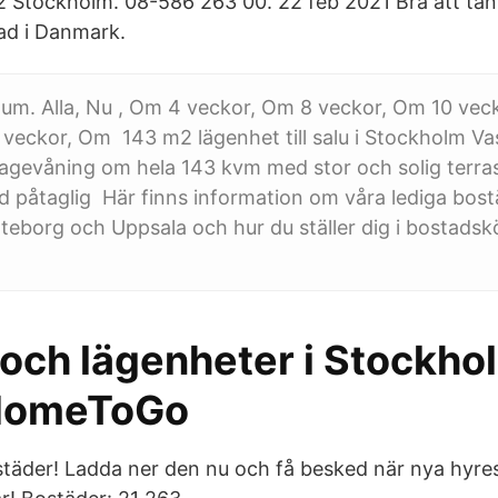
 Stockholm. 08-586 263 00. 22 feb 2021 Bra att tänk
tad i Danmark.
tum. Alla, Nu , Om 4 veckor, Om 8 veckor, Om 10 vec
veckor, Om 143 m2 lägenhet till salu i Stockholm Va
tagevåning om hela 143 kvm med stor och solig terras
d påtaglig Här finns information om våra lediga bost
eborg och Uppsala och hur du ställer dig i bostadskö
 och lägenheter i Stockho
 HomeToGo
täder! Ladda ner den nu och få besked när nya hyre