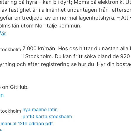
ering på hyra – kan bli dyrt; Moms på elektronik. U
 av fastighet är i allmänhet undantagen från efters
ngefär en tredjedel av en normal lägenhetshyra. – At
olms län utom Norrtälje kommun.
fär
7 000 kr/mån. Hos oss hittar du nästan alla 
i Stockholm. Du kan fritt söka bland de 92
hyrning och efter registrering se hur du Hyr din bosta
e on GitHub.
gn
nya malmö latin
pm10 karta stockholm
 manual 12th edition pdf
ik