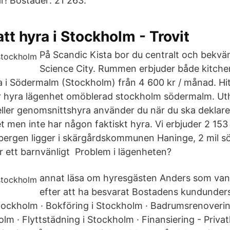
r! Bostäder: 21 263.
tt hyra i Stockholm - Trovit
På Scandic Kista bor du centralt och bekväm
Science City. Rummen erbjuder både kitche
a i Södermalm (Stockholm) från 4 600 kr / månad. Hi
r hyra lägenhet omöblerad stockholm södermalm. Ut
ller genomsnittshyra använder du när du ska deklare
t men inte har någon faktiskt hyra. Vi erbjuder 2 15
bergen ligger i skärgårdskommunen Haninge, 2 mil s
 ett barnvänligt Problem i lägenheten?
annat läsa om hyresgästen Anders som vann
efter att ha besvarat Bostadens kundunder
ockholm · Bokföring i Stockholm · Badrumsrenoverin
olm · Flyttstädning i Stockholm · Finansiering - Priva