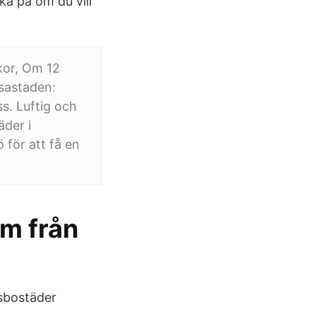
a på om du vill
kor, Om 12
sastaden:
s. Luftig och
äder i
 för att få en
lm från
sbostäder