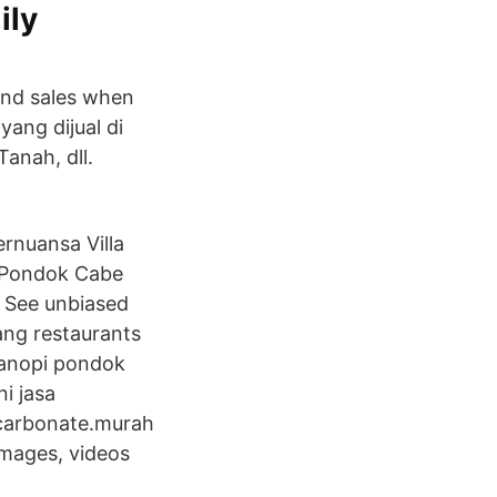
ily
 and sales when
yang dijual di
anah, dll.
nuansa Villa
 Pondok Cabe
: See unbiased
ang restaurants
kanopi pondok
i jasa
ycarbonate.murah
images, videos