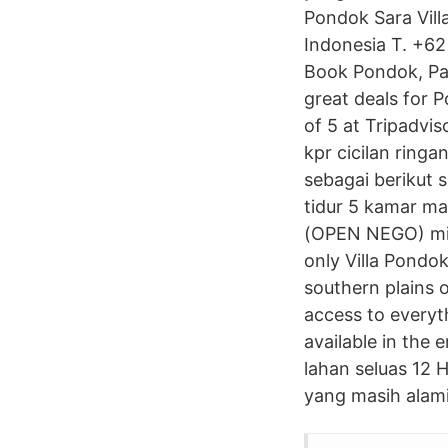
Pondok Sara Villa
Indonesia T. +6
Book Pondok, Pat
great deals for 
of 5 at Tripadvis
kpr cicilan ring
sebagai berikut 
tidur 5 kamar ma
(OPEN NEGO) min
only Villa Pondo
southern plains o
access to everyth
available in the
lahan seluas 12 
yang masih alami