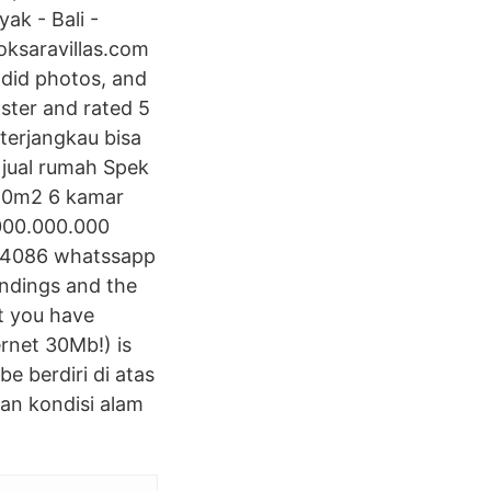
ak - Bali -
ksaravillas.com
ndid photos, and
oster and rated 5
 terjangkau bisa
 jual rumah Spek
350m2 6 kamar
.000.000.000
424086 whatssapp
undings and the
st you have
ernet 30Mb!) is
e berdiri di atas
an kondisi alam