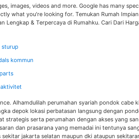
es, images, videos and more. Google has many speci
actly what you're looking for. Temukan Rumah Impian
an Lengkap & Terpercaya di Rumahku. Cari Dari Har
 sturup
sdals kommun
parts
aktivitet
ence. Alhamdulilah perumahan syariah pondok cabe kin
angka depok lokasi perbatasan langsung dengan pon
gat strategis serta perumahan dengan akses yang sa
 saran dan prasarana yang memadai ini tentunya san
s sekitar jakarta selatan maupun dki ataupun sekita