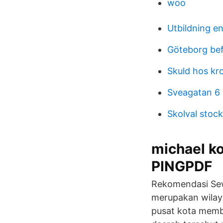
woo
Utbildning e
Göteborg bef
Skuld hos kr
Sveagatan 6
Skolval stoc
michael 
PINGPDF
Rekomendasi Se
merupakan wilay
pusat kota memb