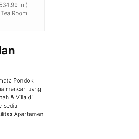
,534.99 mi)
t Tea Room
dan
ermata Pondok
ia mencari uang
h & Villa di
ersedia
ilitas Apartemen