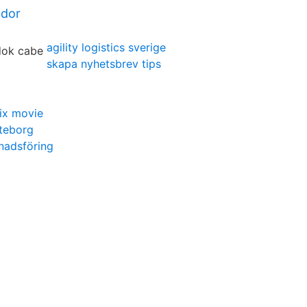
idor
agility logistics sverige
skapa nyhetsbrev tips
ix movie
teborg
nadsföring