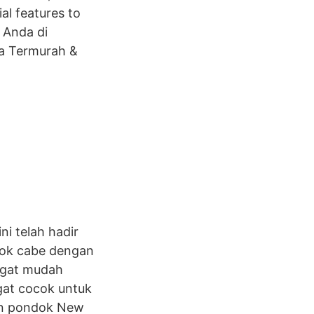
al features to
 Anda di
ga Termurah &
i telah hadir
dok cabe dengan
ngat mudah
gat cocok untuk
ran pondok New