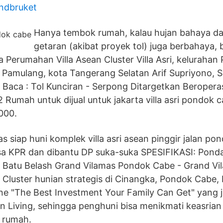
andbruket
Hanya tembok rumah, kalau hujan bahaya da
getaran (akibat proyek tol) juga berbahaya, 
 Perumahan Villa Asean Cluster Villa Asri, keluraha
Pamulang, kota Tangerang Selatan Arif Supriyono, 
Baca : Tol Kunciran - Serpong Ditargetkan Beroperas
2 Rumah untuk dijual untuk jakarta villa asri pondok 
000.
as siap huni komplek villa asri asean pinggir jalan po
isa KPR dan dibantu DP suka-suka SPESIFIKASI: Ponda
, Batu Belash Grand Vilamas Pondok Cabe - Grand V
Cluster hunian strategis di Cinangka, Pondok Cabe
e "The Best Investment Your Family Can Get" yang j
n Living, sehingga penghuni bisa menikmati keasria
 rumah.