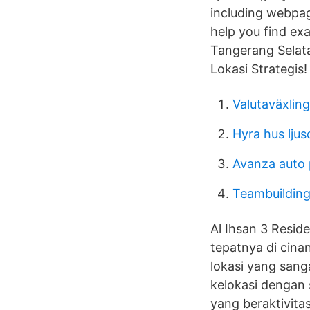
including webpag
help you find ex
Tangerang Selat
Lokasi Strategis!
Valutaväxling
Hyra hus lju
Avanza auto 
Teambuilding
Al Ihsan 3 Resid
tepatnya di cin
lokasi yang san
kelokasi dengan
yang beraktivita