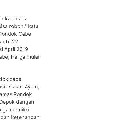
n kalau ada
bisa roboh," kata
n Pondok Cabe
Sabtu 22
i April 2019
cabe, Harga mulai
ndok cabe
si : Cakar Ayam,
ilamas Pondok
, Depok dengan
uga memiliki
n dan ketenangan