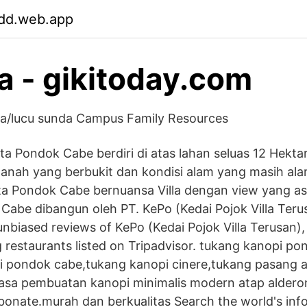
ldd.web.app
a - gikitoday.com
/lucu sunda Campus Family Resources
ta Pondok Cabe berdiri di atas lahan seluas 12 Hekta
anah yang berbukit dan kondisi alam yang masih ala
 Pondok Cabe bernuansa Villa dengan view yang as
abe dibangun oleh PT. KePo (Kedai Pojok Villa Teru
nbiased reviews of KePo (Kedai Pojok Villa Terusan),
restaurants listed on Tripadvisor. tukang kanopi p
pi pondok cabe,tukang kanopi cinere,tukang pasang 
jasa pembuatan kanopi minimalis modern atap aldero
onate.murah dan berkualitas Search the world's inf