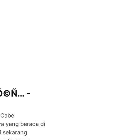
'Ó©Ñ… -
 Cabe
a yang berada di
i sekarang