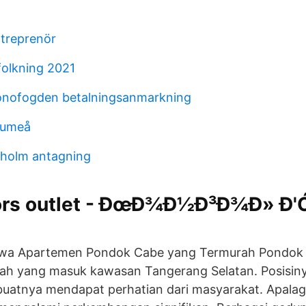
ntreprenör
olkning 2021
onofogden betalningsanmarkning
 umeå
kholm antagning
kors outlet - ÐœÐ¾Ð½Ð³Ð¾Ð» Ð
wa Apartemen Pondok Cabe yang Termurah Pondok
ah yang masuk kawasan Tangerang Selatan. Posisiny
uatnya mendapat perhatian dari masyarakat. Apalag