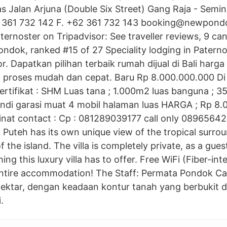
s Jalan Arjuna (Double Six Street) Gang Raja - Seminy
2 361 732 142 F. +62 361 732 143 booking@newpondo
ernoster on Tripadvisor: See traveller reviews, 9 ca
Pondok, ranked #15 of 27 Speciality lodging in Patern
or. Dapatkan pilihan terbaik rumah dijual di Bali harga
an proses mudah dan cepat. Baru Rp 8.000.000.000 Di
sertifikat : SHM Luas tana ; 1.000m2 luas banguna ; 
ndi garasi muat 4 mobil halaman luas HARGA ; Rp 8
at contact : Cp : 081289039177 call only 089656
k Puteh has its own unique view of the tropical surro
f the island. The villa is completely private, as a gue
ing this luxury villa has to offer. Free WiFi (Fiber-int
 entire accommodation! The Staff: Permata Pondok Cab
Hektar, dengan keadaan kontur tanah yang berbukit d
.