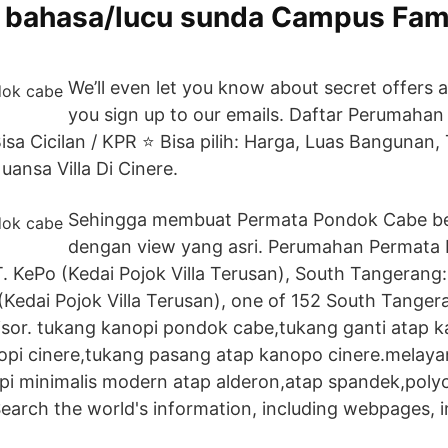
bahasa/lucu sunda Campus Fam
We’ll even let you know about secret offers
you sign up to our emails. Daftar Perumahan 
a Cicilan / KPR ⭐ Bisa pilih: Harga, Luas Bangunan, T
ansa Villa Di Cinere.
Sehingga membuat Permata Pondok Cabe ber
dengan view yang asri. Perumahan Permata
. KePo (Kedai Pojok Villa Terusan), South Tangerang
(Kedai Pojok Villa Terusan), one of 152 South Tanger
visor. tukang kanopi pondok cabe,tukang ganti atap 
pi cinere,tukang pasang atap kanopo cinere.melayan
i minimalis modern atap alderon,atap spandek,pol
Search the world's information, including webpages, 