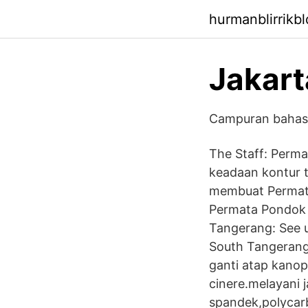
hurmanblirrikb
Jakart
Campuran bahasa
The Staff: Perma
keadaan kontur t
membuat Permata
Permata Pondok C
Tangerang: See u
South Tangerang 
ganti atap kano
cinere.melayani 
spandek,polycarb