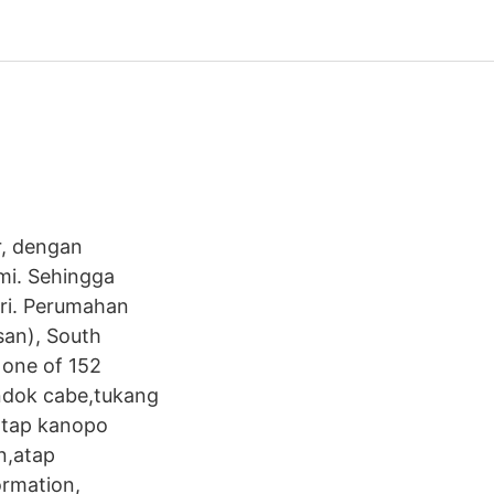
r, dengan
mi. Sehingga
ri. Perumahan
san), South
 one of 152
ondok cabe,tukang
atap kanopo
n,atap
ormation,