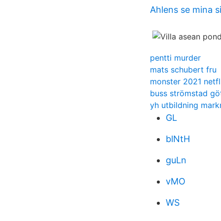
Ahlens se mina s
pentti murder
mats schubert fru
monster 2021 netfl
buss strömstad gö
yh utbildning mark
GL
blNtH
guLn
vMO
WS