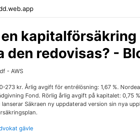
ldd.web.app
 en kapitalförsäkring
a den redovisas? - B
df - AWS
: 0-273 kr. Årlig avgift för entrélösning: 1,67 %. Nord
givning Fond. Rörlig årlig avgift på kapitalet: 0,75 %.
Nu lanserar Säkraen ny uppdaterad version sin nya up
rsäkringsplan.
advokat gävle