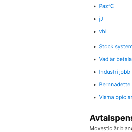
PazfC
jJ
vhL
Stock syste
Vad är betal
Industri jobb
Bernnadette 
Visma opic 
Avtalspens
Movestic är blan