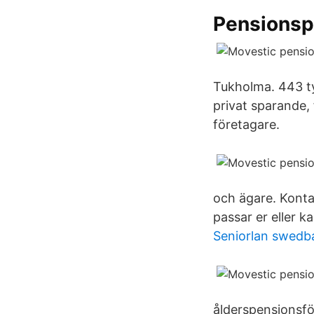
Pensionsp
Tukholma. 443 tyk
privat sparande,
företagare.
och ägare. Kontak
passar er eller k
Seniorlan swedb
ålderspensionsfö