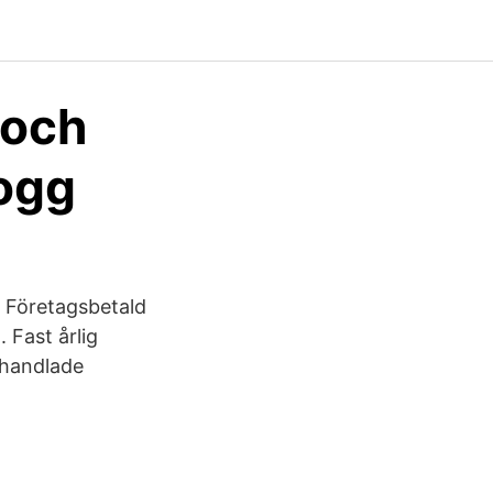
 och
logg
ea Företagsbetald
 Fast årlig
phandlade