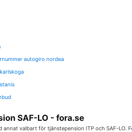
m
arnummer autogiro nordea
 karlskoga
stanis
anbud
ion SAF-LO - fora.se
d annat valbart för tjänstepension ITP och SAF-LO. F