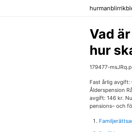
hurmanblirrikb
Vad är
hur sk
179477-msJRq.p
Fast årlig avgift
Ålderspension Råd
avgift: 146 kr. 
pensions– och fö
Familjerätts