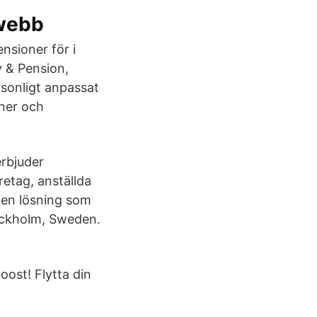
webb
nsioner för i
v & Pension,
rsonligt anpassat
oner och
erbjuder
retag, anställda
l en lösning som
tockholm, Sweden.
ost! Flytta din