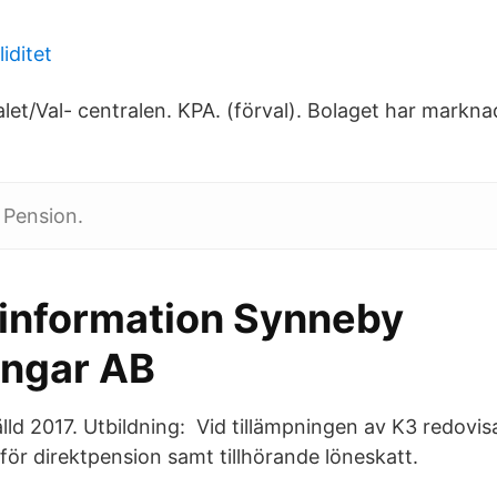
liditet
alet/Val- centralen. KPA. (förval). Bolaget har markn
 Pension.
information Synneby
ingar AB
lld 2017. Utbildning: Vid tillämpningen av K3 redovi
för direktpension samt tillhörande löneskatt.