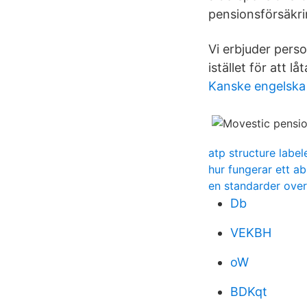
pensionsförsäkri
Vi erbjuder perso
istället för att l
Kanske engelska 
atp structure label
hur fungerar ett a
en standarder over
Db
VEKBH
oW
BDKqt