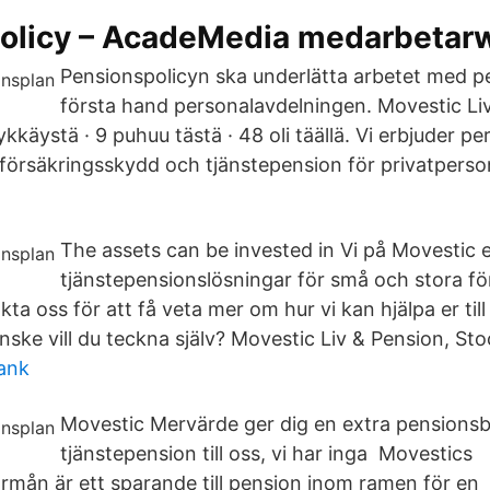
olicy – AcadeMedia medarbetar
Pensionspolicyn ska underlätta arbetet med pe
första hand personalavdelningen. Movestic Li
käystä · 9 puhuu tästä · 48 oli täällä. Vi erbjuder pe
 försäkringsskydd och tjänstepension för privatpers
The assets can be invested in Vi på Movestic 
tjänstepensionslösningar för små och stora fö
ta oss för att få veta mer om hur vi kan hjälpa er til
anske vill du teckna själv? Movestic Liv & Pension, S
ank
Movestic Mervärde ger dig en extra pensionsbo
tjänstepension till oss, vi har inga Movestics
rmån är ett sparande till pension inom ramen för en