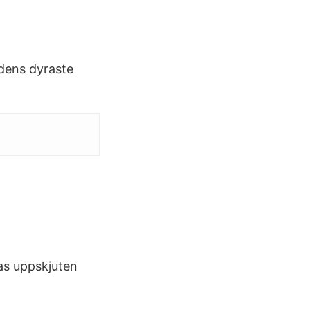
adens dyraste
sas uppskjuten