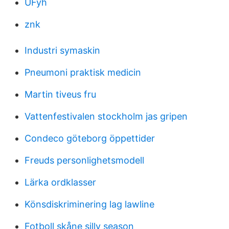
UFyh
znk
Industri symaskin
Pneumoni praktisk medicin
Martin tiveus fru
Vattenfestivalen stockholm jas gripen
Condeco göteborg öppettider
Freuds personlighetsmodell
Lärka ordklasser
Könsdiskriminering lag lawline
Fotboll skåne silly season