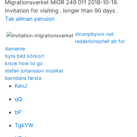
Migrationsverket MIGR 249 011 2018-10-19.
Invitation for visiting . longer than 90 days .
Tak allman pension
strumpbyxor nat
redaktionschef alt for
damerne
byta bild körkort
know how to go
stefan johansson musiker
barndans farsta
KevJ
qQ
bP
TgkYW