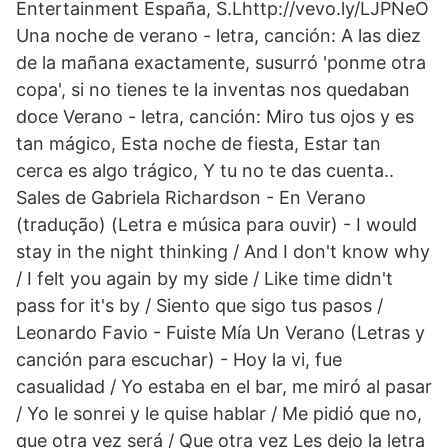
Entertainment España, S.Lhttp://vevo.ly/LJPNeO
Una noche de verano - letra, canción: A las diez
de la mañana exactamente, susurró 'ponme otra
copa', si no tienes te la inventas nos quedaban
doce Verano - letra, canción: Miro tus ojos y es
tan mágico, Esta noche de fiesta, Estar tan
cerca es algo trágico, Y tu no te das cuenta..
Sales de Gabriela Richardson - En Verano
(tradução) (Letra e música para ouvir) - I would
stay in the night thinking / And I don't know why
/ I felt you again by my side / Like time didn't
pass for it's by / Siento que sigo tus pasos /
Leonardo Favio - Fuiste Mía Un Verano (Letras y
canción para escuchar) - Hoy la vi, fue
casualidad / Yo estaba en el bar, me miró al pasar
/ Yo le sonrei y le quise hablar / Me pidió que no,
que otra vez será / Que otra vez Les dejo la letra