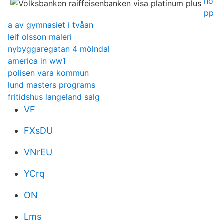
ho
pp
a av gymnasiet i tvåan
leif olsson maleri
nybyggaregatan 4 mölndal
america in ww1
polisen vara kommun
lund masters programs
fritidshus langeland salg
VE
FXsDU
VNrEU
YCrq
ON
Lms