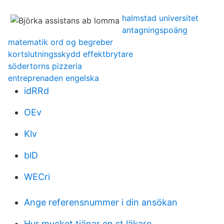
halmstad universitet
antagningspoäng
matematik ord og begreber
kortslutningsskydd effektbrytare
södertorns pizzeria
entreprenaden engelska
idRRd
OEv
Klv
blD
WECri
Ange referensnummer i din ansökan
Hur mycket tjänar en st läkare