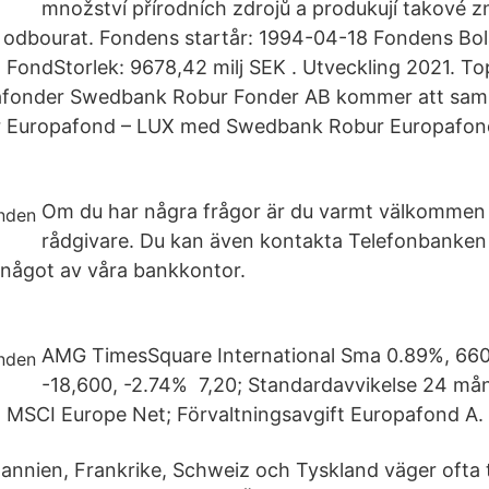
množství přírodních zdrojů a produkují takové zn
á odbourat. Fondens startår: 1994-04-18 Fondens B
FondStorlek: 9678,42 milj SEK . Utveckling 2021. T
pafonder Swedbank Robur Fonder AB kommer att sa
 Europafond – LUX med Swedbank Robur Europafon
Om du har några frågor är du varmt välkommen 
rådgivare. Du kan även kontakta Telefonbanken
 något av våra bankkontor.
AMG TimesSquare International Sma 0.89%, 660,
-18,600, -2.74% 7,20; Standardavvikelse 24 måna
 MSCI Europe Net; Förvaltningsavgift Europafond A. 
itannien, Frankrike, Schweiz och Tyskland väger ofta 