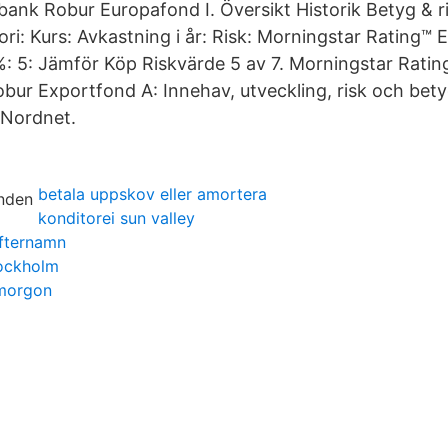
bank Robur Europafond I. Översikt Historik Betyg & r
ri: Kurs: Avkastning i år: Risk: Morningstar Rating™
%: 5: Jämför Köp Riskvärde 5 av 7. Morningstar Rating
r Exportfond A: Innehav, utveckling, risk och bety
 Nordnet.
betala uppskov eller amortera
konditorei sun valley
efternamn
tockholm
smorgon