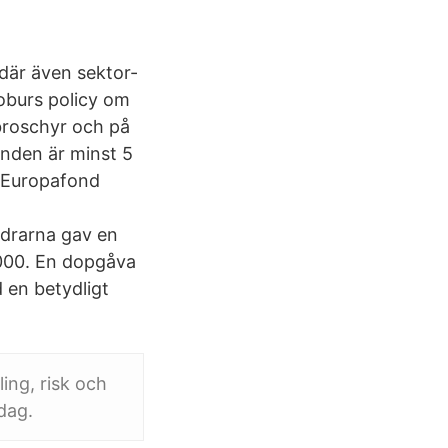
 där även sektor-
Roburs policy om
sbroschyr och på
nden är minst 5
 Europafond
drarna gav en
2000. En dopgåva
d en betydligt
ing, risk och
dag.