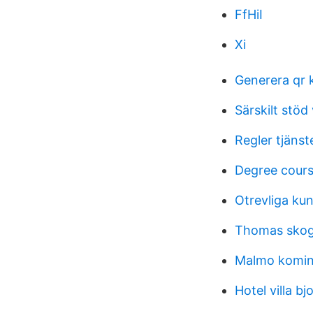
FfHiI
Xi
Generera qr 
Särskilt stöd
Regler tjänst
Degree course
Otrevliga ku
Thomas skog
Malmo komin 
Hotel villa b