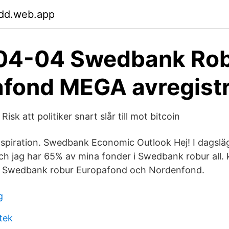
ldd.web.app
04-04 Swedbank Ro
fond MEGA avregistr
isk att politiker snart slår till mot bitcoin
Inspiration. Swedbank Economic Outlook Hej! I dagslä
 jag har 65% av mina fonder i Swedbank robur all.
i Swedbank robur Europafond och Nordenfond.
g
tek