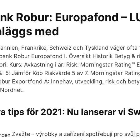
k Robur: Europafond – L
läggs med
itannien, Frankrike, Schweiz och Tyskland väger ofta 
bank Robur Europafond I. Översikt Historik Betyg & r
ri: Kurs: Avkastning i år: Risk: Morningstar Rating™
%: 5: Jämför Köp Riskvärde 5 av 7. Morningstar Rating
r Exportfond A: Innehav, utveckling, risk och bety
 Nordnet.
va tips för 2021: Nu lanserar vi 
Zvažte – výrobky a zařízení spotřebují pro svůj 