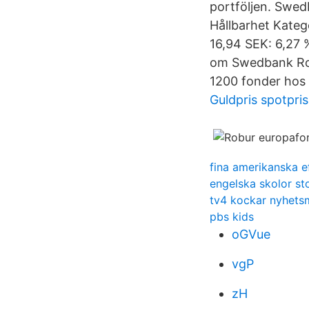
portföljen. Swed
Hållbarhet Katego
16,94 SEK: 6,27 
om Swedbank Robu
1200 fonder hos
Guldpris spotpris
fina amerikanska 
engelska skolor s
tv4 kockar nyhet
pbs kids
oGVue
vgP
zH