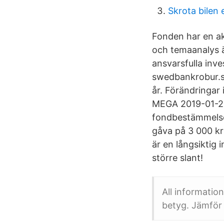
Skrota bilen 
Fonden har en ak
och temaanalys ä
ansvarsfulla inv
swedbankrobur.s
år. Förändringa
MEGA 2019-01-22 
fondbestämmelse
gåva på 3 000 kr
är en långsiktig 
större slant!
All informatio
betyg. Jämför 