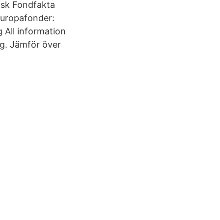
isk Fondfakta
 Europafonder:
 All information
g. Jämför över