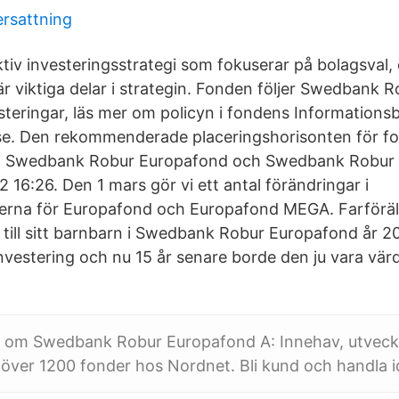
ersattning
tiv investeringsstrategi som fokuserar på bolagsval,
r viktiga delar i strategin. Fonden följer Swedbank 
esteringar, läs mer om policyn i fondens Information
e. Den rekommenderade placeringshorisonten för fo
r i Swedbank Robur Europafond och Swedbank Robur
16:26. Den 1 mars gör vi ett antal förändringar i
rna för Europafond och Europafond MEGA. Farföräl
 till sitt barnbarn i Swedbank Robur Europafond år 
investering och nu 15 år senare borde den ju vara vär
n om Swedbank Robur Europafond A: Innehav, utveckl
över 1200 fonder hos Nordnet. Bli kund och handla i