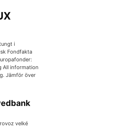
UX
tungt i
isk Fondfakta
 Europafonder:
 All information
g. Jämför över
Swedbank
provoz velké