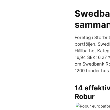
Swedban
samman
Företag i Storbr
portföljen. Swed
Hållbarhet Katego
16,94 SEK: 6,27 
om Swedbank Robu
1200 fonder hos
14 effekti
Robur