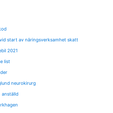
kod
 vid start av näringsverksamhet skatt
ebil 2021
 list
nder
lund neurokirurg
anställd
jorkhagen