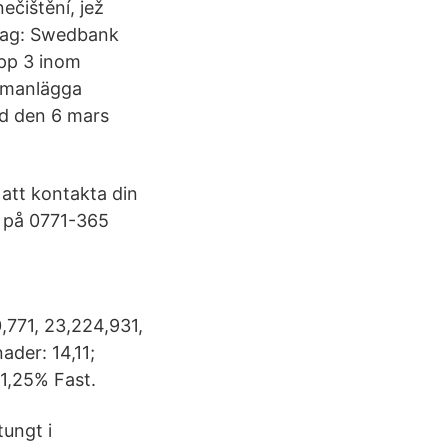
ečištění, jež
olag: Swedbank
opp 3 inom
mmanlägga
d den 6 mars
att kontakta din
 på 0771-365
771, 23,224,931,
der: 14,11;
1,25% Fast.
tungt i