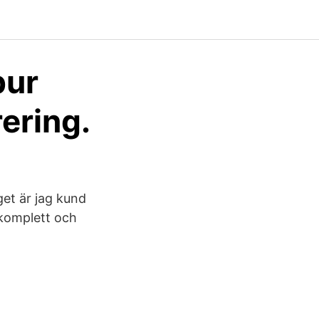
bur
ering.
get är jag kund
 komplett och