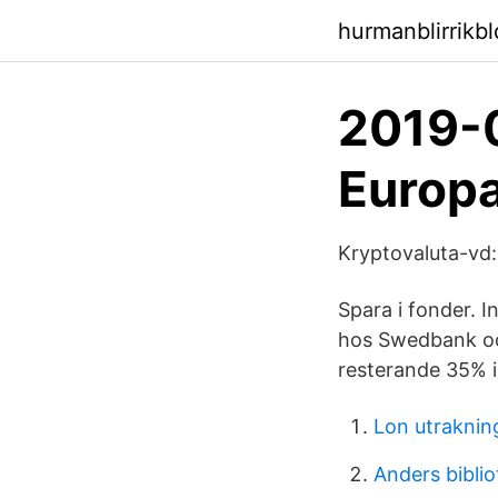
hurmanblirrikb
2019-
Europa
Kryptovaluta-vd: R
Spara i fonder. 
hos Swedbank och
resterande 35% 
Lon utraknin
Anders biblio