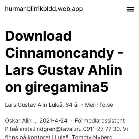
hurmanblirrikbldd.web.app
Download
Cinnamoncandy -
Lars Gustav Ahlin
on giregamina5
Lars Gustav Alin Luleå, 64 år - Merinfo.se
Oskar Alin … 2021-4-24 · Förmedlarassistent
Piteå anita.lindgren@faval.nu 0911-27 77 30. Vi
finns på kontoret i Luleå. Tommy Nyberg