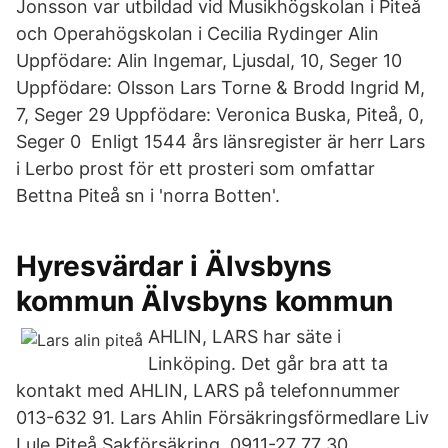
Jonsson var utbildad vid Musikhögskolan i Piteå
och Operahögskolan i Cecilia Rydinger Alin
Uppfödare: Alin Ingemar, Ljusdal, 10, Seger 10
Uppfödare: Olsson Lars Torne & Brodd Ingrid M,
7, Seger 29 Uppfödare: Veronica Buska, Piteå, 0,
Seger 0 Enligt 1544 års länsregister är herr Lars
i Lerbo prost för ett prosteri som omfattar
Bettna Piteå sn i 'norra Botten'.
Hyresvärdar i Älvsbyns
kommun Älvsbyns kommun
AHLIN, LARS har säte i
Linköping. Det går bra att ta
kontakt med AHLIN, LARS på telefonnummer
013-632 91. Lars Ahlin Försäkringsförmedlare Liv
Lule Piteå Sakförsäkring. 0911-27 77 30.