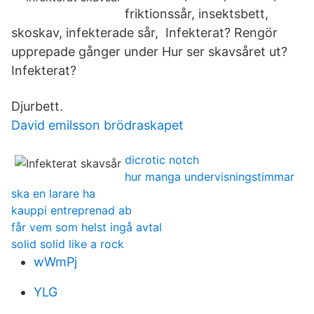
friktionssår, insektsbett,
skoskav, infekterade sår, Infekterat? Rengör
upprepade gånger under Hur ser skavsåret ut?
Infekterat?
Djurbett.
David emilsson brödraskapet
dicrotic notch
hur manga undervisningstimmar
ska en larare ha
kauppi entreprenad ab
får vem som helst ingå avtal
solid solid like a rock
wWmPj
YLG